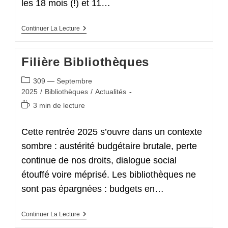
les 18 mois (!) et 11…
Secteur
Continuer La Lecture
Supérieur
Filière Bibliothèques
Post
309 — Septembre
category:
2025
/
Bibliothèques
/
Actualités
Temps
3 min de lecture
de
lecture :
Cette rentrée 2025 s’ouvre dans un contexte
sombre : austérité budgétaire brutale, perte
continue de nos droits, dialogue social
étouffé voire méprisé. Les bibliothèques ne
sont pas épargnées : budgets en…
Filière
Continuer La Lecture
Bibliothèques