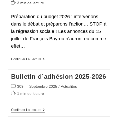
category:
Temps
3 min de lecture
de
lecture :
Préparation du budget 2026 : intervenons
dans le débat et préparons l’action… STOP à
la régression sociale ! Les annonces du 15
juillet de François Bayrou n’auront eu comme
effet…
Édito
Continuer La Lecture
Du
Numéro
309
Bulletin d’adhésion 2025-2026
–
Septembre
2025
Post
309 — Septembre 2025
/
Actualités
category:
Temps
1 min de lecture
de
lecture :
Bulletin
Continuer La Lecture
D’adhésion