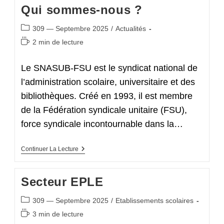
Lesquelles
Qui sommes-nous ?
Nous
Siégeons
Et
Post
309 — Septembre 2025
/
Actualités
Vous
category:
Temps
Représentons
2 min de lecture
de
lecture :
Le SNASUB-FSU est le syndicat national de
l’administration scolaire, universitaire et des
bibliothèques. Créé en 1993, il est membre
de la Fédération syndicale unitaire (FSU),
force syndicale incontournable dans la…
Qui
Continuer La Lecture
Sommes-
Nous
?
Secteur EPLE
Post
309 — Septembre 2025
/
Etablissements scolaires
category:
Temps
3 min de lecture
de