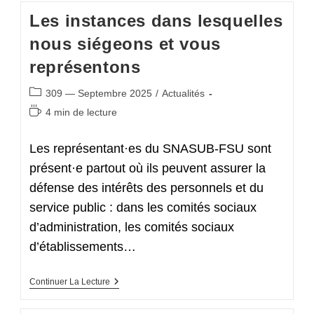
Notre
Les instances dans lesquelles
Indépendance,
Ce
nous siégeons et vous
Sont
Vos
représentons
Adhésions,
C’est
Notre
Post
309 — Septembre 2025
/
Actualités
Liberté
category:
D’expression
Temps
4 min de lecture
!
de
lecture :
Les représentant·es du SNASUB-FSU sont
présent·e partout où ils peuvent assurer la
défense des intérêts des personnels et du
service public : dans les comités sociaux
d’administration, les comités sociaux
d’établissements…
Les
Continuer La Lecture
Instances
Dans