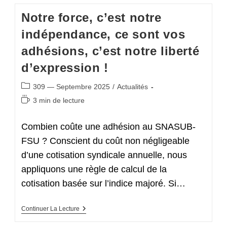
2025-
2026
Notre force, c’est notre
indépendance, ce sont vos
adhésions, c’est notre liberté
d’expression !
Post
309 — Septembre 2025
/
Actualités
category:
Temps
3 min de lecture
de
lecture :
Combien coûte une adhésion au SNASUB-
FSU ? Conscient du coût non négligeable
d’une cotisation syndicale annuelle, nous
appliquons une règle de calcul de la
cotisation basée sur l’indice majoré. Si…
Notre
Continuer La Lecture
Force,
C’est