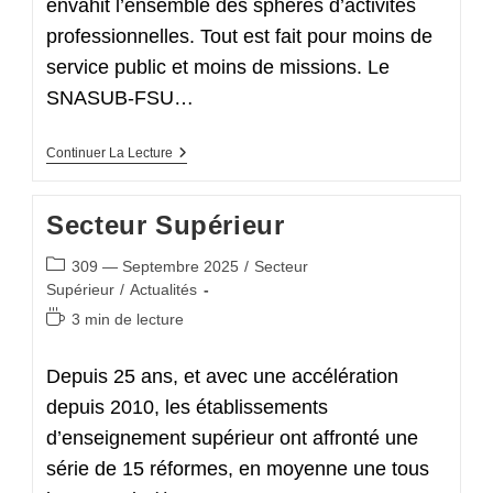
envahit l’ensemble des sphères d’activités
professionnelles. Tout est fait pour moins de
service public et moins de missions. Le
SNASUB-FSU…
Secteur
Continuer La Lecture
Services
Secteur Supérieur
Post
309 — Septembre 2025
/
Secteur
category:
Supérieur
/
Actualités
Temps
3 min de lecture
de
lecture :
Depuis 25 ans, et avec une accélération
depuis 2010, les établissements
d’enseignement supérieur ont affronté une
série de 15 réformes, en moyenne une tous