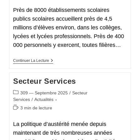
lecture :
Près de 8000 établissements scolaires
publics scolaires accueillent près de 4,5
millions d’élèves environ, dans les collèges,
lycées et lycées professionnels. Près de 400
000 personnels y exercent, toutes filières…
Secteur
Continuer La Lecture
EPLE
Secteur Services
Post
309 — Septembre 2025
/
Secteur
category:
Services
/
Actualités
Temps
3 min de lecture
de
lecture :
La politique d’austérité menée depuis
maintenant de très nombreuses années