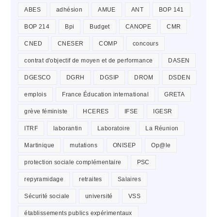
ABES
adhésion
AMUE
ANT
BOP 141
BOP 214
Bpi
Budget
CANOPE
CMR
CNED
CNESER
COMP
concours
contrat d'objectif de moyen et de performance
DASEN
DGESCO
DGRH
DGSIP
DROM
DSDEN
emplois
France Éducation international
GRETA
grève féministe
HCERES
IFSE
IGESR
ITRF
laborantin
Laboratoire
La Réunion
Martinique
mutations
ONISEP
Op@le
protection sociale complémentaire
PSC
repyramidage
retraites
Salaires
Sécurité sociale
université
VSS
établissements publics expérimentaux