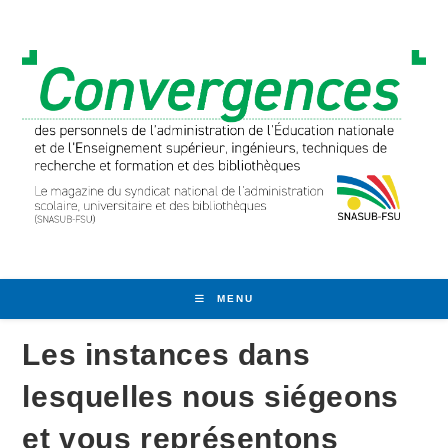
Skip
to
content
MENU
Les instances dans
lesquelles nous siégeons
et vous représentons