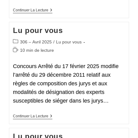
Lu
Continuer La Lecture
Pour
Vous
Lu pour vous
Post
306 – Avril 2025
/
Lu pour vous
category:
Temps
10 min de lecture
de
lecture :
Concours Arrêté du 17 février 2025 modifie
l’arrêté du 29 décembre 2011 relatif aux
règles de composition des jurys et aux
modalités de désignation des experts
susceptibles de siéger dans les jurys…
Lu
Continuer La Lecture
Pour
Vous
Lu pour vous