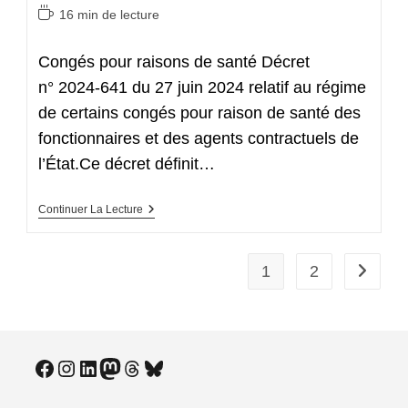
category:
Temps
16 min de lecture
de
lecture :
Congés pour raisons de santé Décret
n° 2024-641 du 27 juin 2024 relatif au régime
de certains congés pour raison de santé des
fonctionnaires et des agents contractuels de
l’État.Ce décret définit…
Lu
Continuer La Lecture
Pour
Vous
1
2
Aller à 
Facebook
Instagram
LinkedIn
Mastodon
Threads
Bluesky