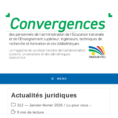
Skip
to
content
MENU
Actualités juridiques
Post
312 — Janvier-février 2026
/
Lu pour vous
category:
Temps
9 min de lecture
de