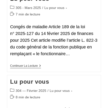
Post
305 - Mars 2025
/
Lu pour vous
category:
Temps
7 min de lecture
de
lecture :
Congés de maladie Article 189 de la loi
n° 2025-127 du 14 février 2025 de finances
pour 2025 Cet article modifie l’article L. 822-3
du code général de la fonction publique en
remplaçant « le fonctionnaire…
Lu
Continuer La Lecture
Pour
Vous
Lu pour vous
Post
304 — Février 2025
/
Lu pour vous
category:
Temps
8 min de lecture
de
lecture :