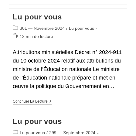
Pour
Vous
Lu pour vous
Post
301 — Novembre 2024
/
Lu pour vous
category:
Temps
12 min de lecture
de
lecture :
Attributions ministérielles Décret n° 2024-911
du 10 octobre 2024 relatif aux attributions du
ministre de l’Éducation nationale Le ministre
de l’Éducation nationale prépare et met en
œuvre la politique du Gouvernement en…
Lu
Continuer La Lecture
Pour
Vous
Lu pour vous
Post
Lu pour vous
/
299 — Septembre 2024