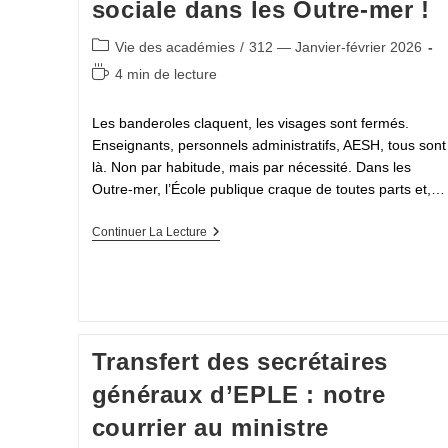
sociale dans les Outre-mer !
International
Post
Vie des académies
/
312 — Janvier-février 2026
category:
Temps
4 min de lecture
de
lecture :
Les banderoles claquent, les visages sont fermés.
Enseignants, personnels administratifs, AESH, tous sont
là. Non par habitude, mais par nécessité. Dans les
Outre-mer, l’École publique craque de toutes parts et,…
Quand
Continuer La Lecture
Tomber
Malade
Devient
Une
Faute
:
Colère
Transfert des secrétaires
Sociale
Dans
généraux d’EPLE : notre
Les
Outre-
courrier au ministre
Mer
!