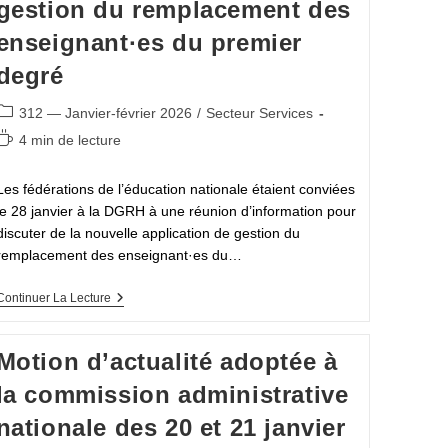
gestion du remplacement des
enseignant·es du premier
degré
Post
312 — Janvier-février 2026
/
Secteur Services
category:
Temps
4 min de lecture
de
lecture :
Les fédérations de l’éducation nationale étaient conviées
le 28 janvier à la DGRH à une réunion d’information pour
discuter de la nouvelle application de gestion du
remplacement des enseignant·es du…
Compte
Continuer La Lecture
Rendu
De
La
Motion d’actualité adoptée à
Réunion
À
la commission administrative
La
DGRH
nationale des 20 et 21 janvier
Du
28