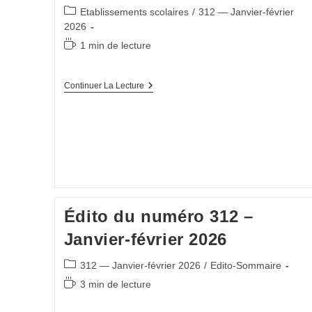
Post
Etablissements scolaires
/
312 — Janvier-février
category:
2026
Temps
1 min de lecture
de
lecture :
Transfert
Continuer La Lecture
Des
Secrétaires
Généraux
D’EPLE
:
Notre
Courrier
Au
Ministre
Édito du numéro 312 –
Janvier-février 2026
Post
312 — Janvier-février 2026
/
Edito-Sommaire
category:
Temps
3 min de lecture
de
lecture :