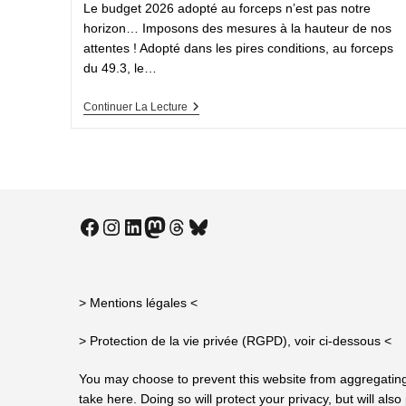
Le budget 2026 adopté au forceps n’est pas notre
horizon… Imposons des mesures à la hauteur de nos
attentes ! Adopté dans les pires conditions, au forceps
du 49.3, le…
Édito
Continuer La Lecture
Du
Numéro
312
–
Janvier-
Février
2026
Facebook
Instagram
LinkedIn
Mastodon
Threads
Bluesky
> Mentions légales
<
> Protection de la vie privée (RGPD), voir ci-dessous <
You may choose to prevent this website from aggregating
take here. Doing so will protect your privacy, but will al