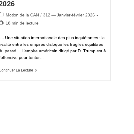
2026
Janvier
Sur
La
Post
Motion de la CAN
/
312 — Janvier-février 2026
Gestion
category:
Du
Temps
18 min de lecture
Remplacement
de
Des
lecture :
Enseignant·es
1 - Une situation internationale des plus inquiétantes : la
Du
rivalité entre les empires disloque les fragiles équilibres
Premier
Degré
du passé… L’empire américain dirigé par D. Trump est à
l’offensive pour tenter…
Motion
Continuer La Lecture
D’actualité
Adoptée
À
La
Commission
Administrative
Nationale
Des
20
Et
21
Janvier
2026