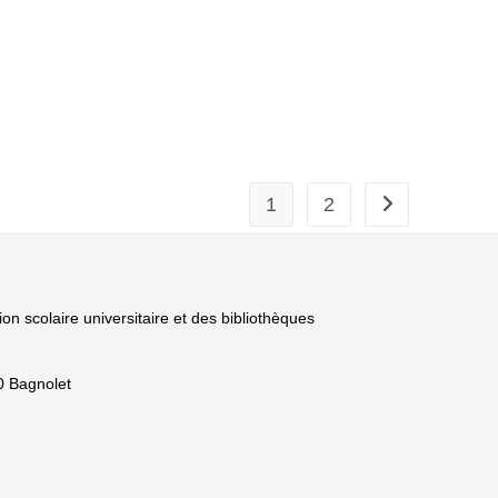
1
2
Aller à la page 
ion scolaire universitaire et des bibliothèques
0 Bagnolet