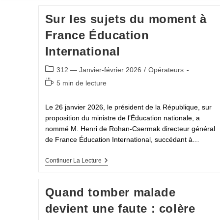
Sur les sujets du moment à
France Éducation
International
Post
312 — Janvier-février 2026
/
Opérateurs
category:
Temps
5 min de lecture
de
lecture :
Le 26 janvier 2026, le président de la République, sur
proposition du ministre de l’Éducation nationale, a
nommé M. Henri de Rohan-Csermak directeur général
de France Éducation International, succédant à…
Sur
Continuer La Lecture
Les
Sujets
Du
Quand tomber malade
Moment
À
devient une faute : colère
France
Éducation