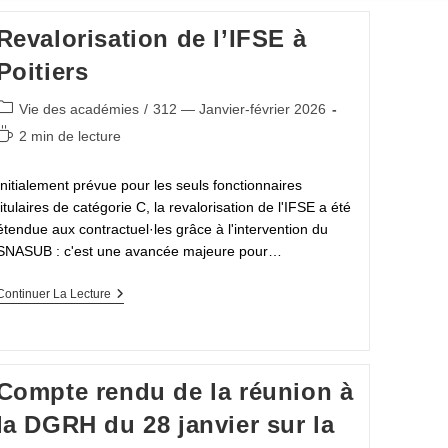
Revalorisation de l’IFSE à
Poitiers
Post
Vie des académies
/
312 — Janvier-février 2026
category:
Temps
2 min de lecture
de
lecture :
Initialement prévue pour les seuls fonctionnaires
titulaires de catégorie C, la revalorisation de l'IFSE a été
étendue aux contractuel·les grâce à l'intervention du
SNASUB : c'est une avancée majeure pour…
Revalorisation
Continuer La Lecture
De
L’IFSE
À
Poitiers
Compte rendu de la réunion à
la DGRH du 28 janvier sur la