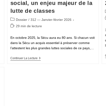
social, un enjeu majeur de la
lutte de classes
Post
Dossier
/
312 — Janvier-février 2026
category:
Temps
29 min de lecture
de
lecture :
En octobre 2025, la Sécu aura eu 80 ans. Si chacun voit
dans la Sécu un acquis essentiel à préserver comme
l’attestent les plus grandes luttes sociales de ce pays,…
Pour
Continuer La Lecture
Son
80ᵉ
Anniversaire,
La
Sécurité
Sociale,
Un
Enjeu
Majeur
Pour
Notre
Modèle