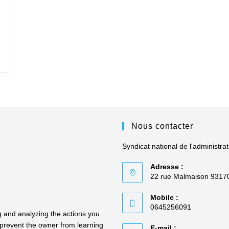
Social,
Un
Enjeu
Majeur
De
La
Lutte
De
Classes
Nous contacter
Syndicat national de l'administrat
Adresse :
22 rue Malmaison 9317
Mobile :
0645256091
 and analyzing the actions you
so prevent the owner from learning
E-mail :