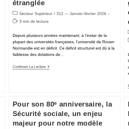
étranglée
Post
Secteur Supérieur
/
312 — Janvier-février 2026
category:
Temps
3 min de lecture
de
lecture :
Depuis plusieurs années maintenant, à l’instar de la
plupart des universités françaises, l’université de Rouen
Normandie est en déficit. Ce déficit structurel est dû à la
faiblesse des dotations de…
Université
Continuer La Lecture
De
Rouen
Normandie
:
Une
Université
Étranglée
Pour son 80ᵉ anniversaire, la
Sécurité sociale, un enjeu
majeur pour notre modèle