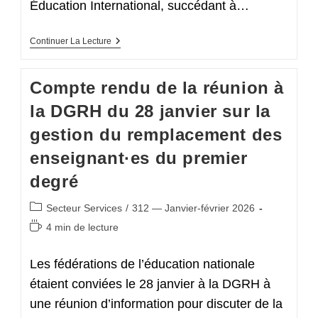
Éducation International, succédant à…
Sur
Continuer La Lecture
Les
Sujets
Du
Compte rendu de la réunion à
Moment
À
la DGRH du 28 janvier sur la
France
Éducation
gestion du remplacement des
International
enseignant·es du premier
degré
Post
Secteur Services
/
312 — Janvier-février 2026
category:
Temps
4 min de lecture
de
lecture :
Les fédérations de l’éducation nationale
étaient conviées le 28 janvier à la DGRH à
une réunion d’information pour discuter de la