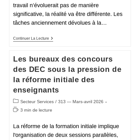
travail n’évoluerait pas de manière
significative, la réalité va être différente. Les
tâches anciennement dévolues à la…
Les
Continuer La Lecture
Services
De
Gestion
Les bureaux des concours
Des
Personnels
des DEC sous la pression de
Sous
La
la réforme initiale des
Pression
De
enseignants
La
PSC
Post
Secteur Services
/
313 — Mars-avril 2026
category:
Temps
3 min de lecture
de
lecture :
La réforme de la formation initiale implique
l'organisation de deux sessions parallèles,