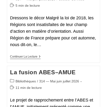
Année
category:
Temps
5 min de lecture
de
lecture :
Dressons le décor Malgré la loi de 2018, les
Régions sont insatisfaites de leur champ
d’action en matière d’orientation. Aussi
Région de France prépare pour cet automne,
nous dit-on, le…
À
Continuer La Lecture
L’ONISEP,
C’est
Le
La fusion ABES–AMUE
Grand
Nettoyage
De
Post
Bibliothèques
/
314 — Mai juin juillet 2026
Printemps
category:
Temps
11 min de lecture
de
lecture :
Le projet de rapprochement entre l’ABES et
l’AMUE, initialement présenté comme une