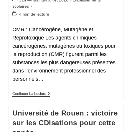
314 — Mai juin juillet 2026
/
Etablissements
Publique
category:
scolaires
Temps
4 min de lecture
de
lecture :
CMR : Cancérogène, Mutagène et
Reprotoxique Les agents chimiques
cancérogènes, mutagènes ou toxiques pour
la reproduction (CMR) figurent parmi les
substances les plus dangereuses présentes
dans l’environnement professionnel des
personnels…
Comment
Continuer La Lecture
Assurer
Sa
Sécurité
Université de Rouen : victoire
Face
Aux
sur les CDIsations pour cette
Produits
CMR
Dans