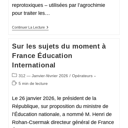
reprotoxiques – utilisées par l’agrochimie
pour traiter les…
Notre
Continuer La Lecture
Santé
N’est
Pas
Sur les sujets du moment à
Une
Variable
France Éducation
D’ajustement !
International
Post
312 — Janvier-février 2026
/
Opérateurs
category:
Temps
5 min de lecture
de
lecture :
Le 26 janvier 2026, le président de la
République, sur proposition du ministre de
l’Éducation nationale, a nommé M. Henri de
Rohan-Csermak directeur général de France