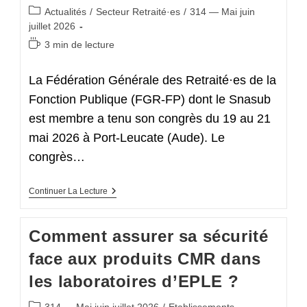
Post
Actualités
/
Secteur Retraité·es
/
314 — Mai juin
category:
juillet 2026
Temps
3 min de lecture
de
lecture :
La Fédération Générale des Retraité·es de la
Fonction Publique (FGR-FP) dont le Snasub
est membre a tenu son congrès du 19 au 21
mai 2026 à Port-Leucate (Aude). Le
congrès…
68ᵉ
Continuer La Lecture
Congrès
De
La
Comment assurer sa sécurité
Fédération
Générale
face aux produits CMR dans
Des
Retraitées
les laboratoires d’EPLE ?
De
La
Fonction
Post