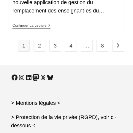
nouvelle application de gestion du
remplacement des enseignant·es du…
Compte
Continuer La Lecture
Rendu
De
La
Réunion
1
2
3
4
…
8
Aller à 
À
La
DGRH
Du
28
Janvier
Facebook
Instagram
LinkedIn
Mastodon
Threads
Bluesky
Sur
La
Gestion
Du
Remplacement
Des
> Mentions légales
<
Enseignant·es
Du
Premier
> Protection de la vie privée (RGPD), voir ci-
Degré
dessous <