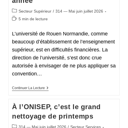
année
Les
Laboratoires
Post
Secteur Supérieur
/
314 — Mai juin juillet 2026
D’EPLE
category:
?
Temps
5 min de lecture
de
lecture :
L’université de Rouen Normandie, comme
beaucoup d’établissement de l’enseignement
supérieur, est en difficultés financières. La
direction de l’université, s’est donc crue
autorisée à envisager de ne plus appliquer sa
convention…
Université
Continuer La Lecture
De
Rouen :
Victoire
À l’ONISEP, c’est le grand
Sur
Les
nettoyage de printemps
CDIsations
Pour
Cette
Post
314 — Mai juin juillet 2026
/
Secteur Services