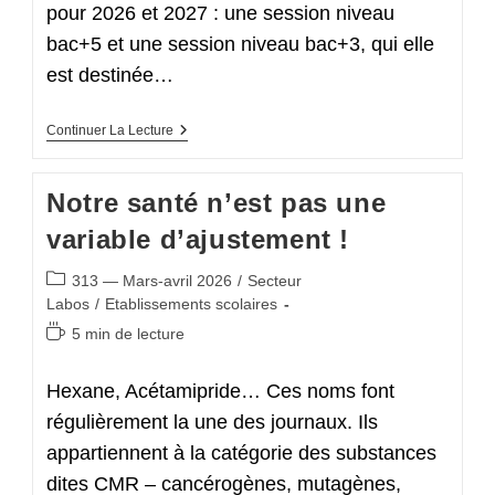
pour 2026 et 2027 : une session niveau
bac+5 et une session niveau bac+3, qui elle
est destinée…
Les
Continuer La Lecture
Bureaux
Des
Concours
Notre santé n’est pas une
Des
DEC
variable d’ajustement !
Sous
La
Pression
Post
313 — Mars-avril 2026
/
Secteur
De
category:
Labos
/
Etablissements scolaires
La
Réforme
Temps
5 min de lecture
Initiale
de
Des
lecture :
Enseignants
Hexane, Acétamipride… Ces noms font
régulièrement la une des journaux. Ils
appartiennent à la catégorie des substances
dites CMR – cancérogènes, mutagènes,