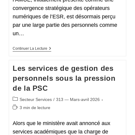
convergence stratégique des opérateurs
numériques de l’ESR, est désormais perçu
par une large partie des personnels comme
un…
La
Continuer La Lecture
Fusion
ABES–
AMUE
Les services de gestion des
personnels sous la pression
de la PSC
Post
Secteur Services
/
313 — Mars-avril 2026
category:
Temps
3 min de lecture
de
lecture :
Alors que le ministère avait annoncé aux
services académiques que la charge de