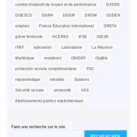
contrat d'objectif de moyen et de performance
DASEN
DGESCO
DGRH
DGSIP
DROM
DSDEN
emplois
France Éducation international
GRETA
grève féministe
HCERES
IFSE
IGESR
ITRF
laborantin
Laboratoire
La Réunion
Martinique
mutations
ONISEP
Op@le
protection sociale complémentaire
PSC
repyramidage
retraites
Salaires
Sécurité sociale
université
VSS
établissements publics expérimentaux
Faire une recherche sur le site
RECHERCHER