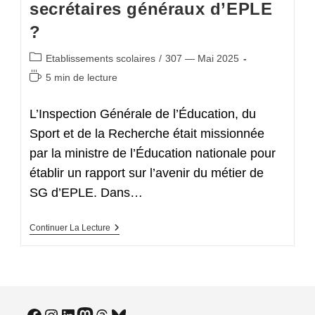
secrétaires généraux d’EPLE
?
Post
Etablissements scolaires
/
307 — Mai 2025
category:
Temps
5 min de lecture
de
lecture :
L’Inspection Générale de l’Éducation, du
Sport et de la Recherche était missionnée
par la ministre de l’Éducation nationale pour
établir un rapport sur l’avenir du métier de
SG d’EPLE. Dans…
Le
Continuer La Lecture
SNASUB-
FSU
Auditionné
Par
L’IGESR
Le
14
Facebook
Instagram
LinkedIn
Mastodon
Threads
Bluesky