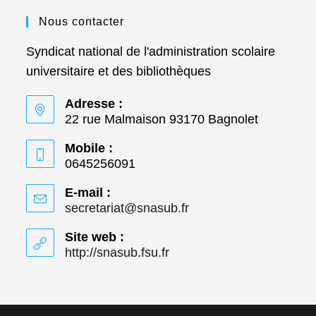
Nous contacter
Syndicat national de l'administration scolaire
universitaire et des bibliothèques
Adresse :
22 rue Malmaison 93170 Bagnolet
Mobile :
0645256091
E-mail :
secretariat@snasub.fr
S’ouvre
dans
votre
Site web :
application
http://snasub.fsu.fr
S’ouvre
dans
un
nouvel
onglet