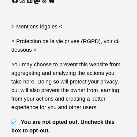
Avril
2025 :
Quel
Avenir
Pour
Les
> Mentions légales
<
Secrétaires
Généraux
D’EPLE
> Protection de la vie privée (RGPD), voir ci-
?
dessous <
You may choose to prevent this website from
aggregating and analyzing the actions you
take here. Doing so will protect your privacy,
but will also prevent the owner from learning
from your actions and creating a better
experience for you and other users.
You are not opted out. Uncheck this
box to opt-out.