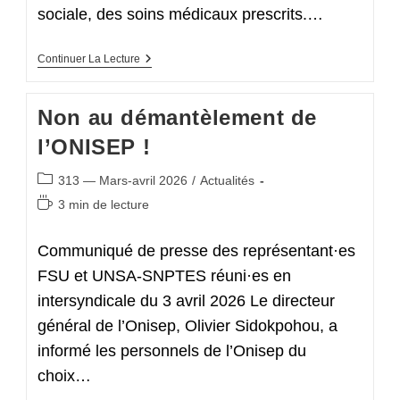
sociale, des soins médicaux prescrits.…
Signez
Continuer La Lecture
La
Pétition
Pour
Non au démantèlement de
Une
Mutuelle
l’ONISEP !
Complémentaire
Gérée
Par
Post
313 — Mars-avril 2026
/
Actualités
La
category:
Sécurité
Temps
3 min de lecture
Sociale
de
lecture :
Communiqué de presse des représentant·es
FSU et UNSA-SNPTES réuni·es en
intersyndicale du 3 avril 2026 Le directeur
général de l’Onisep, Olivier Sidokpohou, a
informé les personnels de l’Onisep du
choix…