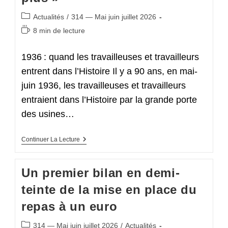
Publique
Post
Actualités
/
314 — Mai juin juillet 2026
category:
Temps
8 min de lecture
de
lecture :
1936 : quand les travailleuses et travailleurs
entrent dans l’Histoire Il y a 90 ans, en mai-
juin 1936, les travailleuses et travailleurs
entraient dans l’Histoire par la grande porte
des usines…
90
Continuer La Lecture
Ans
De
La
Un premier bilan en demi-
Victoire
De
teinte de la mise en place du
1936
À
repas à un euro
La
Défense De
Nos
Post
314 — Mai juin juillet 2026
/
Actualités