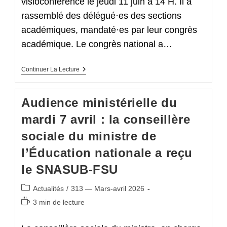
Euro
visioconférence le jeudi 11 juin à 14 H. Il a
rassemblé des délégué·es des sections
académiques, mandaté·es par leur congrès
académique. Le congrès national a…
Congrès
Continuer La Lecture
Extraordinaire
Du
11/06/26
Audience ministérielle du
mardi 7 avril : la conseillère
sociale du ministre de
l’Éducation nationale a reçu
le SNASUB-FSU
Post
Actualités
/
313 — Mars-avril 2026
category:
Temps
3 min de lecture
de
lecture :