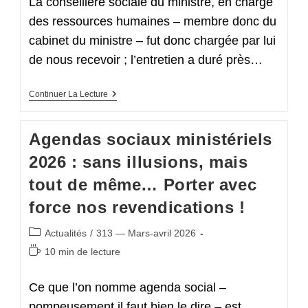
La conseillère sociale du ministre, en charge
des ressources humaines – membre donc du
cabinet du ministre – fut donc chargée par lui
de nous recevoir ; l’entretien a duré près…
Audience
Continuer La Lecture
Ministérielle
Du
Mardi
Agendas sociaux ministériels
7
Avril :
2026 : sans illusions, mais
La
Conseillère
tout de même… Porter avec
Sociale
Du
force nos revendications !
Ministre
De
L’Éducation
Post
Actualités
/
313 — Mars-avril 2026
Nationale
category:
A
Temps
10 min de lecture
Reçu
de
Le
lecture :
SNASUB-
Ce que l’on nomme agenda social –
FSU
pompeusement il faut bien le dire – est