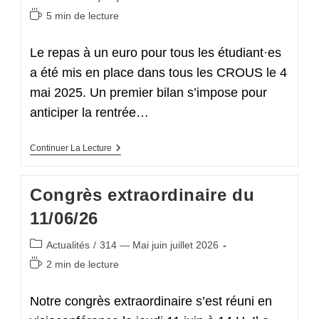
Acquis
category:
Face
Temps
5 min de lecture
À
de
La
lecture :
Menace
Le repas à un euro pour tous les étudiant·es
Du
« Travailler
a été mis en place dans tous les CROUS le 4
Plus »
mai 2025. Un premier bilan s’impose pour
anticiper la rentrée…
Un
Continuer La Lecture
Premier
Bilan
En
Congrès extraordinaire du
Demi-
Teinte
11/06/26
De
La
Mise
Post
Actualités
/
314 — Mai juin juillet 2026
En
category:
Place
Temps
2 min de lecture
Du
de
Repas
lecture :
À
Notre congrès extraordinaire s’est réuni en
Un