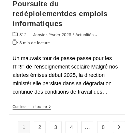
Poursuite du
L’action
redéploiementdes emplois
informatiques
Post
312 — Janvier-février 2026
/
Actualités
category:
Temps
3 min de lecture
de
lecture :
Un mauvais tour de passe-passe pour les
ITRF de l’enseignement scolaire Malgré nos
alertes émises début 2025, la direction
ministérielle persiste dans sa dégradation
continue des conditions de travail des…
Poursuite
Continuer La Lecture
Du
Redéploiementdes
Emplois
Informatiques
1
2
3
4
…
8
Aller à 