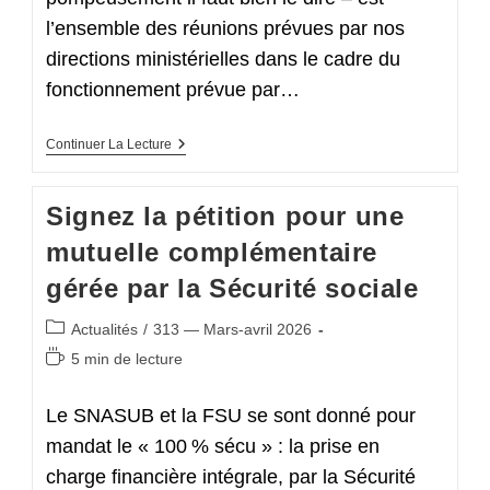
l’ensemble des réunions prévues par nos
directions ministérielles dans le cadre du
fonctionnement prévue par…
Agendas
Continuer La Lecture
Sociaux
Ministériels
2026 :
Signez la pétition pour une
Sans
Illusions,
mutuelle complémentaire
Mais
Tout
gérée par la Sécurité sociale
De
Même…
Porter
Post
Actualités
/
313 — Mars-avril 2026
Avec
category:
Force
Temps
5 min de lecture
Nos
de
Revendications !
lecture :
Le SNASUB et la FSU se sont donné pour
mandat le « 100 % sécu » : la prise en
charge financière intégrale, par la Sécurité