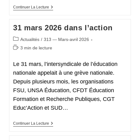
Non
Continuer La Lecture
Au
Démantèlement
De
31 mars 2026 dans l’action
L’ONISEP
!
Post
Actualités
/
313 — Mars-avril 2026
category:
Temps
3 min de lecture
de
lecture :
Le 31 mars, l’intersyndicale de l’éducation
nationale appelait à une grève nationale.
Depuis plusieurs mois, les organisations
FSU, UNSA Éducation, CFDT Éducation
Formation et Recherche Publiques, CGT
Educ’Action et SUD…
31
Continuer La Lecture
Mars
2026
Dans