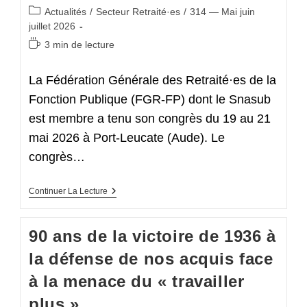
Post
Actualités
/
Secteur Retraité·es
/
314 — Mai juin
category:
juillet 2026
Temps
3 min de lecture
de
lecture :
La Fédération Générale des Retraité·es de la
Fonction Publique (FGR-FP) dont le Snasub
est membre a tenu son congrès du 19 au 21
mai 2026 à Port-Leucate (Aude). Le
congrès…
68ᵉ
Continuer La Lecture
Congrès
De
La
90 ans de la victoire de 1936 à
Fédération
Générale
la défense de nos acquis face
Des
Retraitées
à la menace du « travailler
De
La
plus »
Fonction