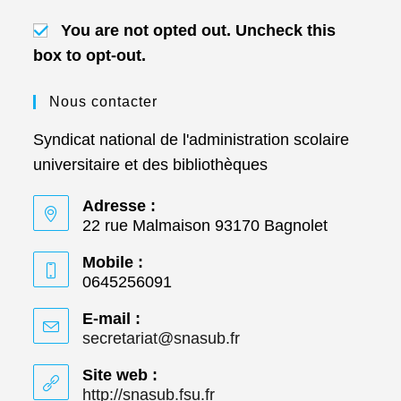
You are not opted out. Uncheck this
box to opt-out.
Nous contacter
Syndicat national de l'administration scolaire
universitaire et des bibliothèques
Adresse :
22 rue Malmaison 93170 Bagnolet
Mobile :
0645256091
E-mail :
secretariat@snasub.fr
S’ouvre
dans
votre
Site web :
application
http://snasub.fsu.fr
S’ouvre