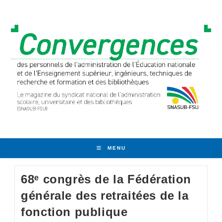
Skip
to
content
MENU
68ᵉ congrès de la Fédération
générale des retraitées de la
fonction publique