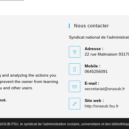
Nous contacter
Syndicat national de l'administrat
Adresse :
22 rue Malmaison 9317
Mobile :
0645256091
 and analyzing the actions you
so prevent the owner from learning
E-mail :
ou and other users.
S’
secretariat@snasub.fr
d
vo
out.
Site web :
ap
S’ouv
http://snasub.fsu.fr
dans
un
nouve
ASUB-FSU, le syndicat de l'administration scolaire, universitaire et des bibliothèq
ongle