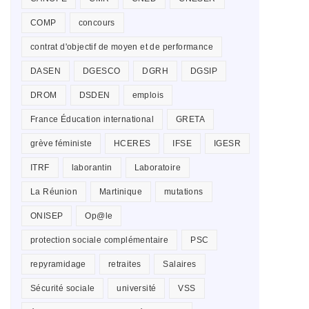
COMP
concours
contrat d'objectif de moyen et de performance
DASEN
DGESCO
DGRH
DGSIP
DROM
DSDEN
emplois
France Éducation international
GRETA
grève féministe
HCERES
IFSE
IGESR
ITRF
laborantin
Laboratoire
La Réunion
Martinique
mutations
ONISEP
Op@le
protection sociale complémentaire
PSC
repyramidage
retraites
Salaires
Sécurité sociale
université
VSS