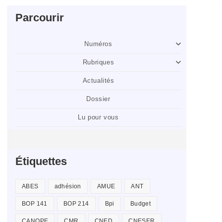
Parcourir
Numéros
Rubriques
Actualités
Dossier
Lu pour vous
Étiquettes
ABES
adhésion
AMUE
ANT
BOP 141
BOP 214
Bpi
Budget
CANOPE
CMR
CNED
CNESER