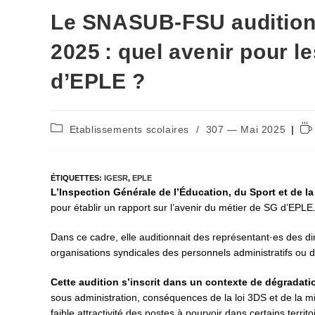
Le SNASUB-FSU auditionné
2025 : quel avenir pour l
d’EPLE ?
Post
Te
Etablissements scolaires
/
307 — Mai 2025
category:
de
lec
ÉTIQUETTES
:
IGESR
,
EPLE
L’Inspection Générale de l’Éducation, du Sport et de l
pour établir un rapport sur l’avenir du métier de SG d’EPLE
Dans ce cadre, elle auditionnait des représentant·es des dir
organisations syndicales des personnels administratifs ou d
Cette audition s’inscrit dans un contexte de dégradati
sous administration, conséquences de la loi 3DS et de la m
faible attractivité des postes à pourvoir dans certains ter