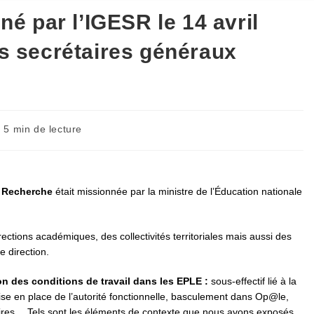
 par l’IGESR le 14 avril
es secrétaires généraux
mps
5 min de lecture
ture :
a Recherche
était missionnée par la ministre de l’Éducation nationale
.
ections académiques, des collectivités territoriales mais aussi des
e direction.
on des conditions de travail dans les EPLE :
sous-effectif lié à la
ise en place de l’autorité fonctionnelle, basculement dans Op@le,
ritoires… Tels sont les éléments de contexte que nous avons exposés