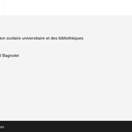
ion scolaire universitaire et des bibliothèques
0 Bagnolet
ouvre
ans
tre
plication
re
l
ues
t