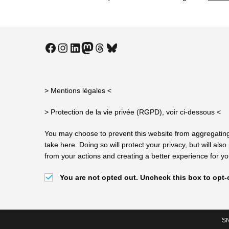
Facebook
Instagram
LinkedIn
Mastodon
Threads
Bluesky
> Mentions légales
<
> Protection de la vie privée (RGPD), voir ci-dessous <
You may choose to prevent this website from aggregating
take here. Doing so will protect your privacy, but will al
from your actions and creating a better experience for y
You are not opted out. Uncheck this box to opt-
SN