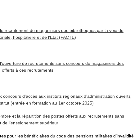
 le recrutement de magasiniers des bibliothèques par la voie du
oriale, hospitalière et de l’État (PACTE)
5 l’ouverture de recrutements sans concours de magasiniers des
s offerts à ces recrutements
x concours d’accès aux instituts régionaux d’administration ouverts
nstitut (entrée en formation au 1er octobre 2025)
ombre et la répartition des postes offerts aux recrutements sans
et de l’enseignement supérieur
es pour les bénéficiaires du code des pensions militaires d’invalidité