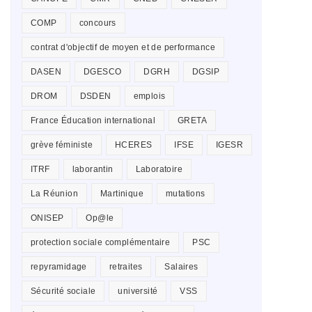
COMP
concours
contrat d'objectif de moyen et de performance
DASEN
DGESCO
DGRH
DGSIP
DROM
DSDEN
emplois
France Éducation international
GRETA
grève féministe
HCERES
IFSE
IGESR
ITRF
laborantin
Laboratoire
La Réunion
Martinique
mutations
ONISEP
Op@le
protection sociale complémentaire
PSC
repyramidage
retraites
Salaires
Sécurité sociale
université
VSS