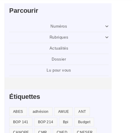
Parcourir
Numéros
Rubriques
Actualités
Dossier
Lu pour vous
Étiquettes
ABES
adhésion
AMUE
ANT
BOP 141
BOP 214
Bpi
Budget
CANOPE
CMR
CNED
CNESER