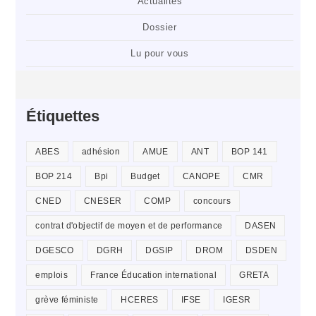
Actualités
Dossier
Lu pour vous
Étiquettes
ABES
adhésion
AMUE
ANT
BOP 141
BOP 214
Bpi
Budget
CANOPE
CMR
CNED
CNESER
COMP
concours
contrat d'objectif de moyen et de performance
DASEN
DGESCO
DGRH
DGSIP
DROM
DSDEN
emplois
France Éducation international
GRETA
grève féministe
HCERES
IFSE
IGESR