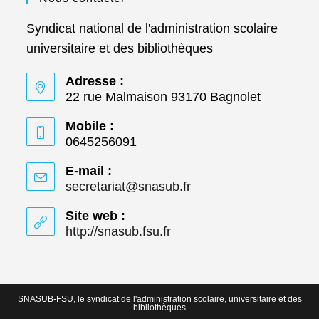
Syndicat national de l'administration scolaire
universitaire et des bibliothèques
Adresse :
22 rue Malmaison 93170 Bagnolet
Mobile :
0645256091
E-mail :
secretariat@snasub.fr
S’ouvre
dans
votre
Site web :
application
http://snasub.fsu.fr
S’ouvre
dans
un
nouvel
onglet
SNASUB-FSU, le syndicat de l'administration scolaire, universitaire et des
bibliothèques