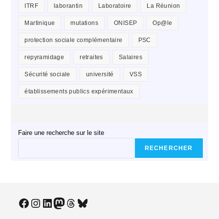
ITRF
laborantin
Laboratoire
La Réunion
Martinique
mutations
ONISEP
Op@le
protection sociale complémentaire
PSC
repyramidage
retraites
Salaires
Sécurité sociale
université
VSS
établissements publics expérimentaux
Faire une recherche sur le site
RECHERCHER
Facebook
Instagram
LinkedIn
Mastodon
Threads
Bluesky