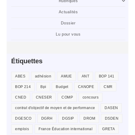
Rubriques
Actualités
Dossier
Lu pour vous
Étiquettes
ABES
adhésion
AMUE
ANT
BOP 141
BOP 214
Bpi
Budget
CANOPE
CMR
CNED
CNESER
COMP
concours
contrat d'objectif de moyen et de performance
DASEN
DGESCO
DGRH
DGSIP
DROM
DSDEN
emplois
France Éducation international
GRETA