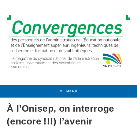
Skip
to
content
MENU
À l’Onisep, on interroge
(encore !!!) l’avenir