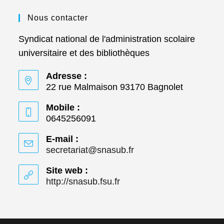
Nous contacter
Syndicat national de l'administration scolaire
universitaire et des bibliothèques
Adresse :
22 rue Malmaison 93170 Bagnolet
Mobile :
0645256091
E-mail :
secretariat@snasub.fr
S’ouvre
dans
votre
Site web :
application
http://snasub.fsu.fr
S’ouvre
dans
un
nouvel
onglet