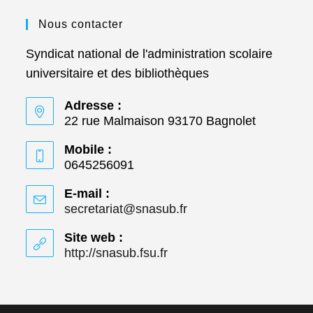
Nous contacter
Syndicat national de l'administration scolaire
universitaire et des bibliothèques
Adresse :
22 rue Malmaison 93170 Bagnolet
Mobile :
0645256091
E-mail :
secretariat@snasub.fr
S’ouvre
dans
votre
Site web :
application
http://snasub.fsu.fr
S’ouvre
dans
un
nouvel
onglet