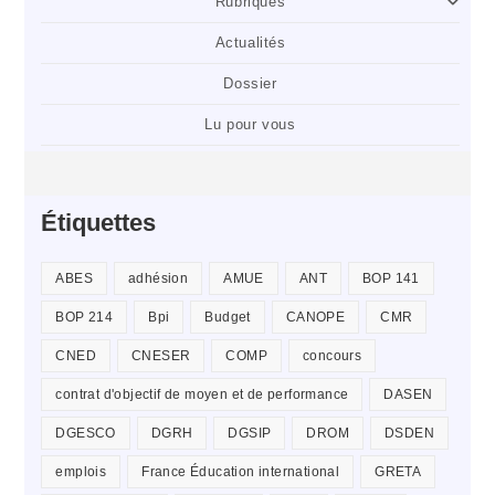
Rubriques
Actualités
Dossier
Lu pour vous
Étiquettes
ABES
adhésion
AMUE
ANT
BOP 141
BOP 214
Bpi
Budget
CANOPE
CMR
CNED
CNESER
COMP
concours
contrat d'objectif de moyen et de performance
DASEN
DGESCO
DGRH
DGSIP
DROM
DSDEN
emplois
France Éducation international
GRETA