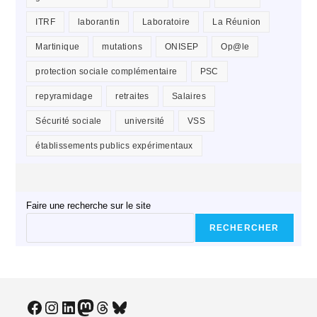
ITRF
laborantin
Laboratoire
La Réunion
Martinique
mutations
ONISEP
Op@le
protection sociale complémentaire
PSC
repyramidage
retraites
Salaires
Sécurité sociale
université
VSS
établissements publics expérimentaux
Faire une recherche sur le site
RECHERCHER
Facebook
Instagram
LinkedIn
Mastodon
Threads
Bluesky