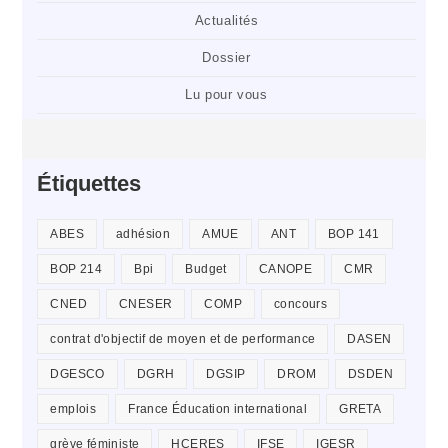
Actualités
Dossier
Lu pour vous
Étiquettes
ABES
adhésion
AMUE
ANT
BOP 141
BOP 214
Bpi
Budget
CANOPE
CMR
CNED
CNESER
COMP
concours
contrat d'objectif de moyen et de performance
DASEN
DGESCO
DGRH
DGSIP
DROM
DSDEN
emplois
France Éducation international
GRETA
grève féministe
HCERES
IFSE
IGESR