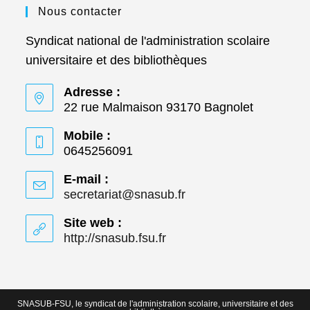
Nous contacter
Syndicat national de l'administration scolaire
universitaire et des bibliothèques
Adresse :
22 rue Malmaison 93170 Bagnolet
Mobile :
0645256091
E-mail :
secretariat@snasub.fr
S’ouvre
dans
votre
Site web :
application
http://snasub.fsu.fr
S’ouvre
dans
un
nouvel
onglet
SNASUB-FSU, le syndicat de l'administration scolaire, universitaire et des