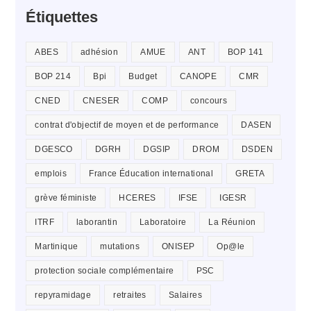
Étiquettes
ABES
adhésion
AMUE
ANT
BOP 141
BOP 214
Bpi
Budget
CANOPE
CMR
CNED
CNESER
COMP
concours
contrat d'objectif de moyen et de performance
DASEN
DGESCO
DGRH
DGSIP
DROM
DSDEN
emplois
France Éducation international
GRETA
grève féministe
HCERES
IFSE
IGESR
ITRF
laborantin
Laboratoire
La Réunion
Martinique
mutations
ONISEP
Op@le
protection sociale complémentaire
PSC
repyramidage
retraites
Salaires