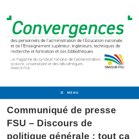
Skip
to
content
MENU
Communiqué de presse
FSU – Discours de
politique générale : tout ça