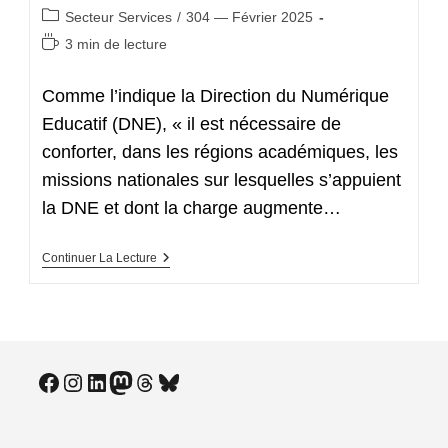
Post
Secteur Services
/
304 — Février 2025
category:
Temps
3 min de lecture
de
lecture :
Comme l’indique la Direction du Numérique
Educatif (DNE), « il est nécessaire de
conforter, dans les régions académiques, les
missions nationales sur lesquelles s’appuient
la DNE et dont la charge augmente…
Redéploiement
Continuer La Lecture
Des
Emplois
Informatiques :
Un
Marché
De
Dupes
Facebook
Instagram
LinkedIn
Mastodon
Threads
Bluesky