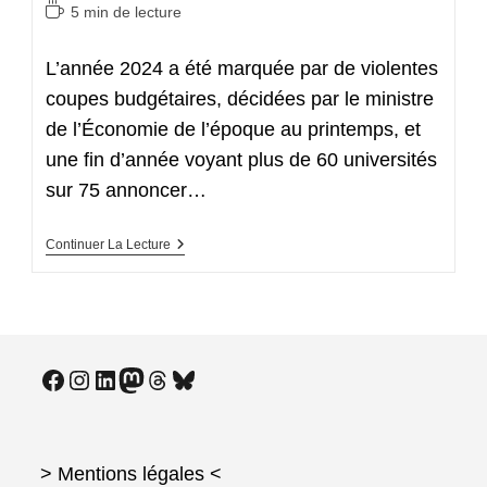
category:
Temps
5 min de lecture
de
lecture :
L’année 2024 a été marquée par de violentes
coupes budgétaires, décidées par le ministre
de l’Économie de l’époque au printemps, et
une fin d’année voyant plus de 60 universités
sur 75 annoncer…
Face
Continuer La Lecture
Aux
Attaques,
Le
Supérieur
S’organise
!
Facebook
Instagram
LinkedIn
Mastodon
Threads
Bluesky
> Mentions légales
<