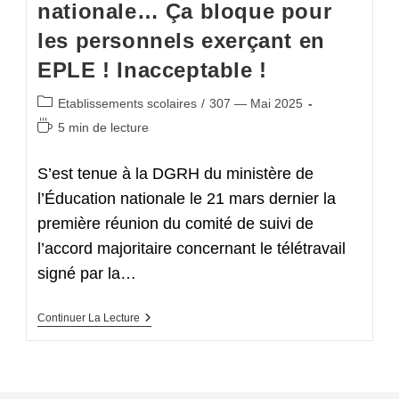
nationale… Ça bloque pour
les personnels exerçant en
EPLE ! Inacceptable !
Post
Etablissements scolaires
/
307 — Mai 2025
category:
Temps
5 min de lecture
de
lecture :
S’est tenue à la DGRH du ministère de
l’Éducation nationale le 21 mars dernier la
première réunion du comité de suivi de
l’accord majoritaire concernant le télétravail
signé par la…
Accord-
Continuer La Lecture
Cadre
Ministériel
Relatif
À
La