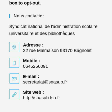
box to opt-out.
Nous contacter
Syndicat national de l'administration scolaire
universitaire et des bibliothèques
Adresse :
22 rue Malmaison 93170 Bagnolet
Mobile :
0645256091
E-mail :
secretariat@snasub.fr
S’ouvre
dans
votre
Site web :
application
http://snasub.fsu.fr
S’ouvre
dans
un
nouvel