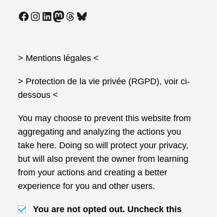
Mise
En
Facebook
Instagram
LinkedIn
Mastodon
Threads
Bluesky
Œuvre
Du
Télétravail
À
L’éducation
Nationale…
> Mentions légales
<
Ça
Bloque
Pour
> Protection de la vie privée (RGPD), voir ci-
Les
dessous <
Personnels
Exerçant
En
You may choose to prevent this website from
EPLE !
Inacceptable !
aggregating and analyzing the actions you
take here. Doing so will protect your privacy,
but will also prevent the owner from learning
from your actions and creating a better
experience for you and other users.
You are not opted out. Uncheck this